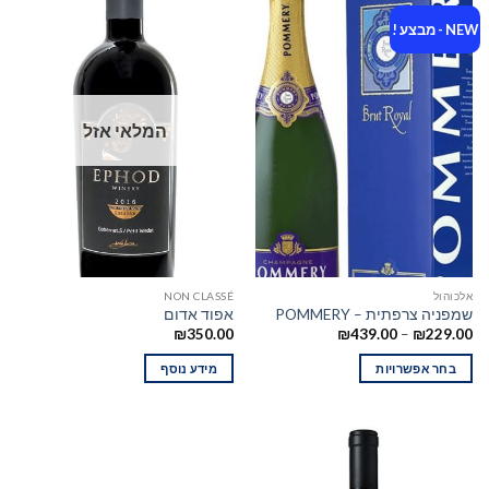
NEW - מבצע !
המלאי אזל
אלכוהול
NON CLASSÉ
שמפניה צרפתית – POMMERY
אפוד אדום
₪
350.00
₪
439.00
–
₪
229.00
בחר אפשרויות
מידע נוסף