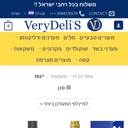
Ski
משלוח בכל רחבי ישראל !!
t
CONTACT
0584170574 <<<
עברית
אודות
conten
0
מוצרים טבעיים
סלים
מעדנים ודליקטסן
מעדני בשר
שוקולדים
מקרונים
משקאות
קפה
מוצרים מצרפת
עמוד הבית
/
משקאות
/
יינות
סנן