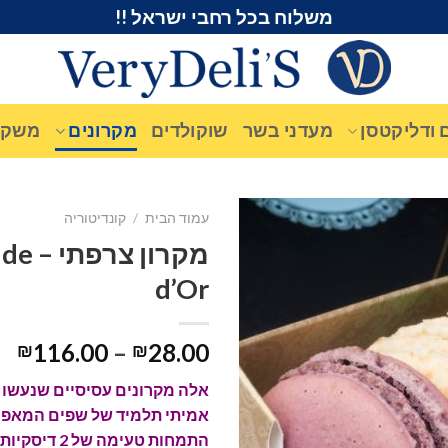
משלוח בכל רחבי ישראל !!
 ודליקטסן
מעדני בשר
שוקולדים
מקרונים
משקא
עמוד הבית
/
קונדיטוריה
מקרון צ
d’Or
116.00
–
28.00
₪
₪
אלה מקרונים עסיסיים שנעשו ע
אמיתי תלמיד של שפים המאפי
התמחות טעימה ש