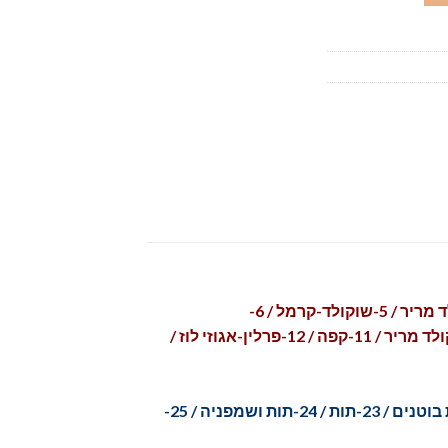
: 1-שוקולד / 2-חלב קוקוס / 3-יער שחור – גנאש שוקולד ומרמלד דובדבנים / 4-שוקולד מריר / 5-שוקולד-קרמל / 6-
שוקולד-פסיפלורה / 7-שוקולד-תפוז / 8-שוקולד-מנטה נענע / 9-קרמל מלוח / 10-אופרה – קרם קפה וגנאש שוקולד מריר / 11-קפה / 12-פרלין-אגוזי לוז /
16-לימון / 17-ליצ'י – אננס / 18-מנגו / 19-משמש-זעפרן / 20-פיסטוק / 21-קוקוס קלוי / 22-חמאת בוטנים / 23-תות / 24-תות ושמפניה / 25-