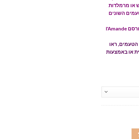
 או מרמלדות
פי כל אחד מה-33 הטעמים השונים
אלו נמכרים בקונדיטוריה המפורסם l'Amande
הטעמים, ראו
ת או באמצעות