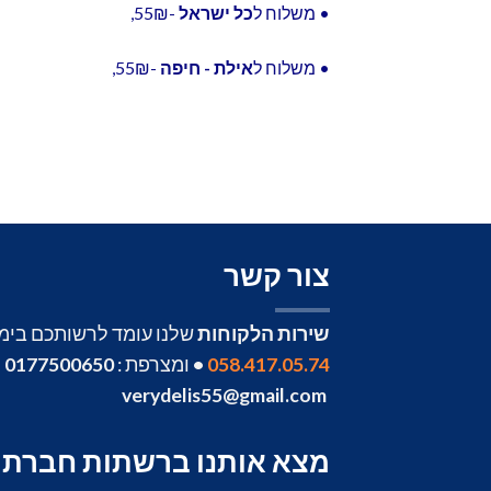
• משלוח ל
כל ישראל
-55₪,
• משלוח ל
אילת - חיפה
-55₪,
צור קשר
שירות הלקוחות
שלנו עומד לרשותכם בימים 
058.417.05.74
•
ומצרפת :
0177500650
•
verydelis55@gmail.com
מצא אותנו ברשתות חברתי