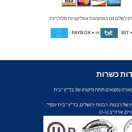
תן לשלם גם באמצעות אפליקציות סלולריות:
BIT
-
או •
PAYBOX
-
דות כשרות
ונארה נמצאים תחת פיקוחו של בד"ץ "בית
 ידי 4 בתי הדין של רבנות: רבנות ירושלים, בד"ץ "בית יוסף",
 ארה"ב O-U.