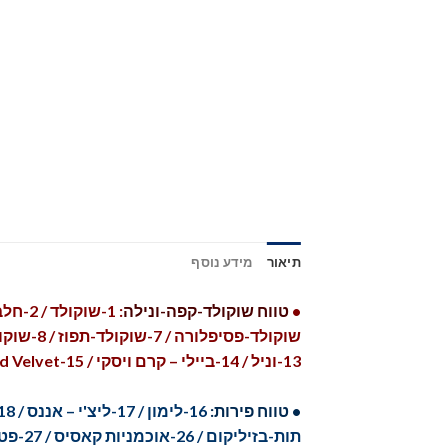
תיאור
מידע נוסף
•
טווח שוקולד-קפה-ונילה
13-וניל / 14-ביילי – קרם ויסקי / 15-Red Velvet
• טווח פירות:
תות-בזיליקום / 26-אוכמניות קאסיס / 27-פטל / 28-פטל בזוקה / 29-דובדבן חמוץ / 30-דובדבן – חמאת בוטנים