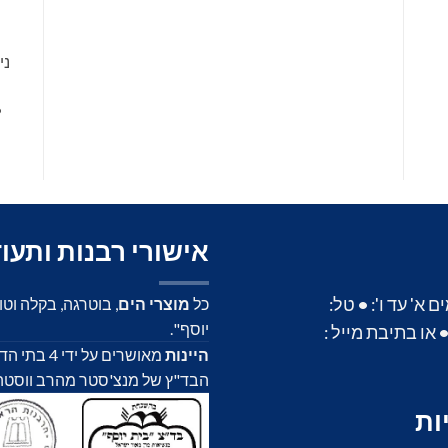
ני
•
אישורי רבנות ותעו
א' עד ו':
•
טל:
כל
מוצרי הים
, בוטרגה, בקלה וט
יוסף".
או בתיבת מייל :
היינות
מאושרים על
הבד"ץ של מנצ'סטר מהרב ווסטהיים,
ות