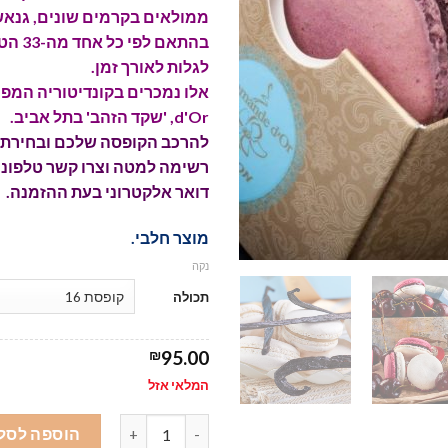
ממולאים בקרמים שונים, גנאש
בהתאם ל
לגלות לאורך זמן.
d'Or, 'שקד הזהב' בתל אביב.
להרכב הקופסה שלכם ובחירת 
רשימה למטה וצרו קשר טלפוני
דואר אלקטרוני בעת ההזמנה.
מוצר חלבי.
נקה
תכולה
₪
95.00
המלאי אזל
כמות של מקרון צרפתי - L’Amande d’Or
הוספה לסל