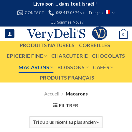
Skip
Livraison ... dans tout Israël !
to
CONTACT
058 417 05 74 <<
Français
content
Qui Sommes-Nous ?
0
PRODUITS NATURELS
CORBEILLES
EPICERIE FINE
CHARCUTERIE
CHOCOLATS
MACARONS
BOISSONS
CAFÉS
PRODUITS FRANÇAIS
Accueil
/
Macarons
FILTRER