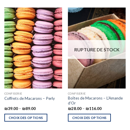
RUPTURE DE STOCK
CONFISERIE
CONFISERIE
Boîtes de Macarons – L’Amande
Coffrets de Macarons – Perly
d’Or
₪
39.00
–
₪
89.00
₪
28.00
–
₪
116.00
CHOIX DES OPTIONS
CHOIX DES OPTIONS