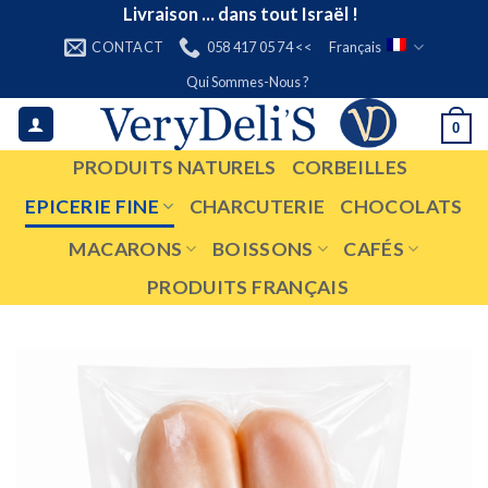
Skip
Livraison ... dans tout Israël !
to
CONTACT
058 417 05 74 <<
Français
content
Qui Sommes-Nous ?
0
PRODUITS NATURELS
CORBEILLES
EPICERIE FINE
CHARCUTERIE
CHOCOLATS
MACARONS
BOISSONS
CAFÉS
PRODUITS FRANÇAIS