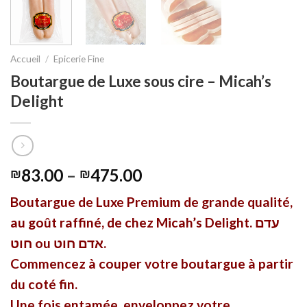
Accueil
/
Epicerie Fine
Boutargue de Luxe sous cire – Micah’s
Delight
83.00
–
475.00
₪
₪
Boutargue de Luxe Premium de grande qualité,
au goût raffiné, de chez Micah’s Delight. עדם
חוט ou אדם חוט.
Commencez à couper votre boutargue à partir
du coté fin.
Une fois entamée, enveloppez votre