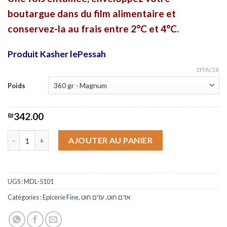
boutargue dans du film alimentaire et
conservez-la au frais entre 2°C et 4°C.
Produit Kasher lePessah
EFFACER
Poids
₪
342.00
quantité de Boutargue de Luxe sous cire - Micah's Delight
AJOUTER AU PANIER
UGS :
MDL-5101
Catégories :
Epicerie Fine
,
אדם חוט, עדם חוט