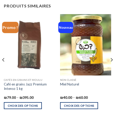
PRODUITS SIMILAIRES
Promo !
Nouveau
CAFÉS EN GRAINS ET MOULU
NON CLASSÉ
Café en grains Jazz Premium
Miel Naturel
Intenso 1 kg
₪
79.00
–
₪
395.00
₪
40.00
–
₪
60.00
CHOIX DES OPTIONS
CHOIX DES OPTIONS