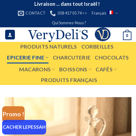
Skip
Livraison ... dans tout Israël !
to
CONTACT
058 417 05 74 <<
Français
content
Qui Sommes-Nous ?
0
PRODUITS NATURELS
CORBEILLES
EPICERIE FINE
CHARCUTERIE
CHOCOLATS
MACARONS
BOISSONS
CAFÉS
PRODUITS FRANÇAIS
Promo !
CACHER LEPESSAH