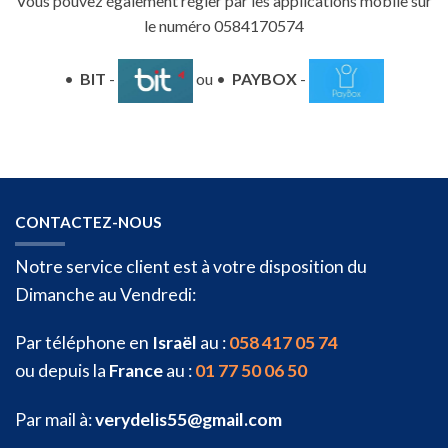
Vous pouvez également régler par les applications mobile sur
le numéro 0584170574
•
BIT
-
ou •
PAYBOX
-
CONTACTEZ-NOUS
Notre service client est à votre disposition du
Dimanche au Vendredi:
Par téléphone en
Israël
au :
058 417 05 74
ou depuis la
France
au :
01 77 50 06 50
Par mail à:
verydelis55@gmail.com