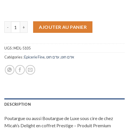
quantité de Boutargue de Luxe - Coffret Prestige - Micah's Del
AJOUTER AU PANIER
UGS :
MDL-5105
Catégories :
Epicerie Fine
,
אדם חוט, עדם חוט
DESCRIPTION
Poutargue ou aussi Boutargue de Luxe sous cire de chez
Micah’s Delight en coffret Prestige – Produit Premium