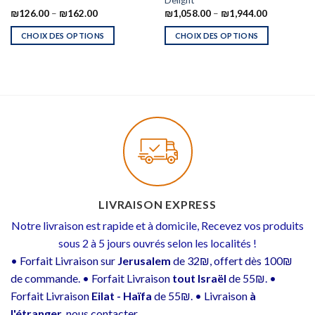
Delight
₪
126.00
–
₪
162.00
₪
1,058.00
–
₪
1,944.00
CHOIX DES OPTIONS
CHOIX DES OPTIONS
LIVRAISON EXPRESS
Notre livraison est rapide et à domicile, Recevez vos produits
sous 2 à 5 jours ouvrés selon les localités !
• Forfait Livraison sur
Jerusalem
de 32₪, offert dès 100₪
de commande. • Forfait Livraison
tout Israël
de 55₪. •
Forfait Livraison
Eilat - Haïfa
de 55₪. • Livraison
à
l'étranger
, nous contacter.