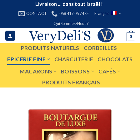
Skip
Livraison ... dans tout Israël !
to
CONTACT
058 417 05 74 <<
Français
content
Qui Sommes-Nous ?
0
PRODUITS NATURELS
CORBEILLES
EPICERIE FINE
CHARCUTERIE
CHOCOLATS
MACARONS
BOISSONS
CAFÉS
PRODUITS FRANÇAIS