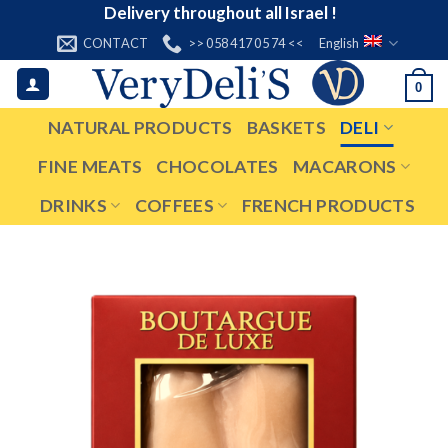
Skip
Delivery throughout all Israel !
to
CONTACT
>> 058 417 05 74 <<
English
content
0
NATURAL PRODUCTS
BASKETS
DELI
FINE MEATS
CHOCOLATES
MACARONS
DRINKS
COFFEES
FRENCH PRODUCTS