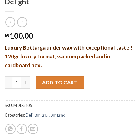
Delight
100.00
₪
Luxury Bottarga under wax with exceptional taste !
120gr luxury format, vacuum packed and in
cardboard box.
Luxury Bottarga - Prestige box - Micah’s Delight quantity
ADD TO CART
SKU:
MDL-5105
Categories:
Deli
,
אדם חוט, עדם חוט