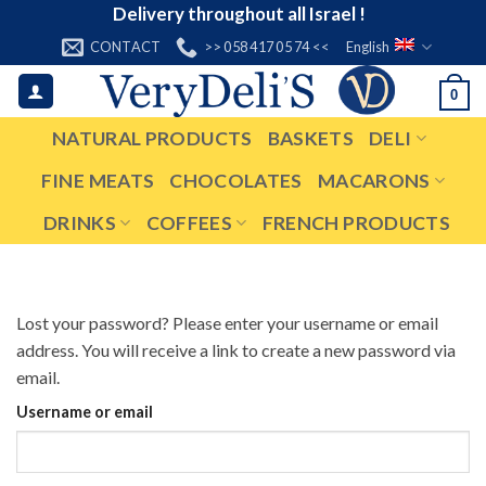
Skip
Delivery throughout all Israel !
to
CONTACT
>> 058 417 05 74 <<
English
content
0
NATURAL PRODUCTS
BASKETS
DELI
FINE MEATS
CHOCOLATES
MACARONS
DRINKS
COFFEES
FRENCH PRODUCTS
Lost your password? Please enter your username or email
address. You will receive a link to create a new password via
email.
Username or email