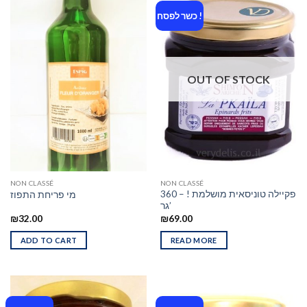
כשר לפסח !
OUT OF STOCK
NON CLASSÉ
NON CLASSÉ
פקיילה טוניסאית מושלמת ! – 360
מי פריחת התפוז
גר’
₪
32.00
₪
69.00
ADD TO CART
READ MORE