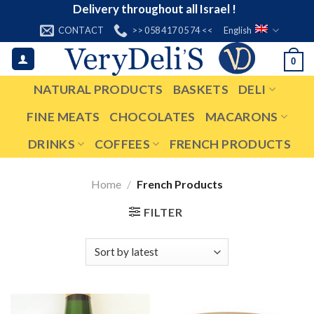
Skip
Delivery throughout all Israel !
to
CONTACT
>> 058 417 05 74 <<
English
content
0
NATURAL PRODUCTS
BASKETS
DELI
FINE MEATS
CHOCOLATES
MACARONS
DRINKS
COFFEES
FRENCH PRODUCTS
Home
/
French Products
FILTER