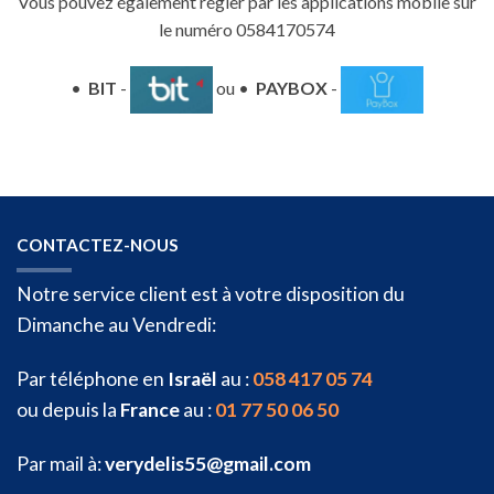
Vous pouvez également régler par les applications mobile sur
le numéro 0584170574
•
BIT
-
ou •
PAYBOX
-
CONTACTEZ-NOUS
Notre service client est à votre disposition du
Dimanche au Vendredi:
Par téléphone en
Israël
au :
058 417 05 74
ou depuis la
France
au :
01 77 50 06 50
Par mail à:
verydelis55@gmail.com