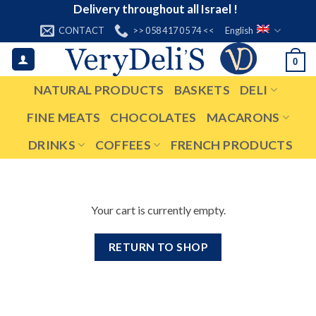
Skip
Delivery throughout all Israel !
to
CONTACT
>> 058 417 05 74 <<
English
content
0
NATURAL PRODUCTS
BASKETS
DELI
FINE MEATS
CHOCOLATES
MACARONS
DRINKS
COFFEES
FRENCH PRODUCTS
Your cart is currently empty.
RETURN TO SHOP