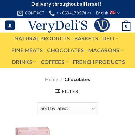
Skip
Delivery throughout all Israel !
to
CONTACT
>> 058 417 05 74 <<
English
content
0
NATURAL PRODUCTS
BASKETS
DELI
FINE MEATS
CHOCOLATES
MACARONS
DRINKS
COFFEES
FRENCH PRODUCTS
Home
/
Chocolates
FILTER