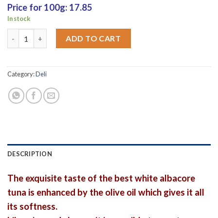
Price for 100g: 17.85
In stock
White Ortiz tuna in olive oil quantity
ADD TO CART
Category:
Deli
DESCRIPTION
The exquisite taste of the best white albacore
tuna is enhanced by the olive oil which gives it all
its softness.