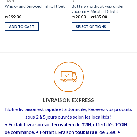
BASKETS
DELI
Bottarga without wax under
Whisky and Smoked Fish Gift Set
vacuum – Micah’s Delight
₪
599.00
₪
90.00
–
₪
135.00
ADD TO CART
SELECT OPTIONS
LIVRAISON EXPRESS
Notre livraison est rapide et à domicile, Recevez vos produits
sous 2 à 5 jours ouvrés selon les localités !
• Forfait Livraison sur
Jerusalem
de 32₪, offert dès 100₪
de commande. • Forfait Livraison
tout Israël
de 55₪. •