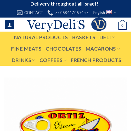
Skip
Delivery throughout all Israel !
to
CONTACT
>> 058 417 05 74 <<
English
content
0
NATURAL PRODUCTS
BASKETS
DELI
FINE MEATS
CHOCOLATES
MACARONS
DRINKS
COFFEES
FRENCH PRODUCTS