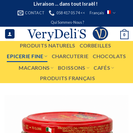
Skip
Livraison ... dans tout Israël !
to
CONTACT
058 417 05 74 <<
Français
content
Qui Sommes-Nous ?
0
PRODUITS NATURELS
CORBEILLES
EPICERIE FINE
CHARCUTERIE
CHOCOLATS
MACARONS
BOISSONS
CAFÉS
PRODUITS FRANÇAIS