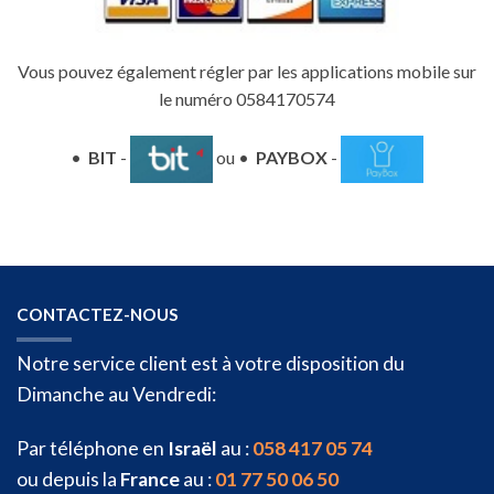
Vous pouvez également régler par les applications mobile sur
le numéro 0584170574
•
BIT
-
ou •
PAYBOX
-
CONTACTEZ-NOUS
Notre service client est à votre disposition du
Dimanche au Vendredi:
Par téléphone en
Israël
au :
058 417 05 74
ou depuis la
France
au :
01 77 50 06 50