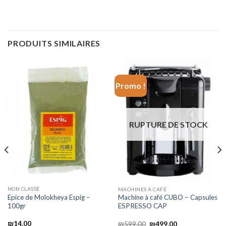
PRODUITS SIMILAIRES
Promo !
RUPTURE DE STOCK
NON CLASSÉ
MACHINES À CAFÉ
Epice de Molokheya Espig –
Machine à café CUBO – Capsules
100gr
ESPRESSO CAP
₪
14.00
₪
599.00
₪
499.00