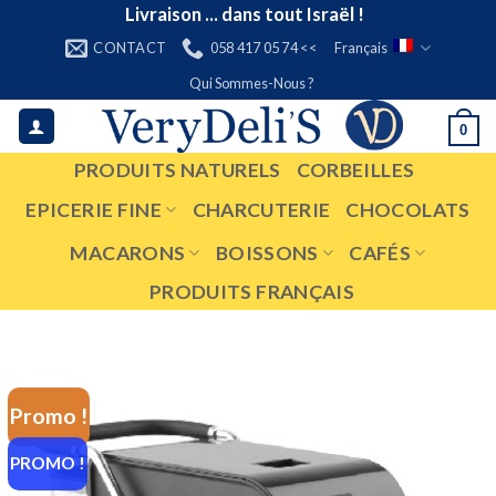
Skip
Livraison ... dans tout Israël !
to
CONTACT
058 417 05 74 <<
Français
content
Qui Sommes-Nous ?
0
PRODUITS NATURELS
CORBEILLES
EPICERIE FINE
CHARCUTERIE
CHOCOLATS
MACARONS
BOISSONS
CAFÉS
PRODUITS FRANÇAIS
Promo !
PROMO !