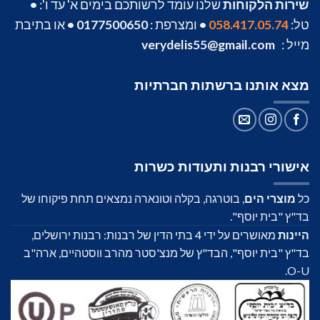
שירות הלקוחות
שלנו עומד לרשותכם בימים א' עד ו':
•
טל:
058.417.05.74
•
ומצרפת :
0177500650
•
או בתיבת
מייל :
verydelis55@gmail.com
מצא אותנו ברשתות חברתיות
אישורי רבנות ותעודות כשרות
כל
מוצרי הים
, בוטרגה, בקלה וטונארה נמצאים תחת פיקוחו של
בד"ץ "בית יוסף".
היינות
מאושרים על ידי 4 בתי הדין של רבנות: רבנות ירושלים,
בד"ץ "בית יוסף", הבד"ץ של מנצ'סטר מהרב ווסטהיים, ארה"ב
O-U.