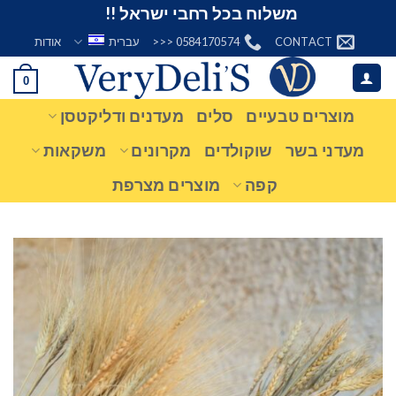
Ski
משלוח בכל רחבי ישראל !!
t
CONTACT
0584170574 <<<
עברית
אודות
conten
0
מוצרים טבעיים
סלים
מעדנים ודליקטסן
מעדני בשר
שוקולדים
מקרונים
משקאות
קפה
מוצרים מצרפת