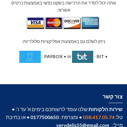
אתה יכול לסדר את הרכישה בשקט נפשי באמצעות כרטיס
אשראי.
ניתן לשלם גם באמצעות אפליקציות סלולריות:
•
BIT
-
או •
PAYBOX
-
צור קשר
שירות הלקוחות
שלנו עומד לרשותכם בימים א' עד ו':
•
טל:
058.417.05.74
•
ומצרפת :
0177500650
•
או בתיבת
מייל :
verydelis55@gmail.com