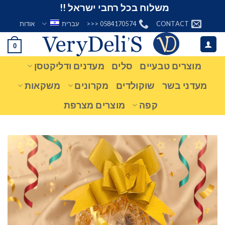
Ski
משלוח בכל רחבי ישראל !!
t
CONTACT
0584170574 <<<
עברית
אודות
conten
0
מוצרים טבעיים
סלים
מעדנים ודליקטסן
מעדני בשר
שוקולדים
מקרונים
משקאות
קפה
מוצרים מצרפת