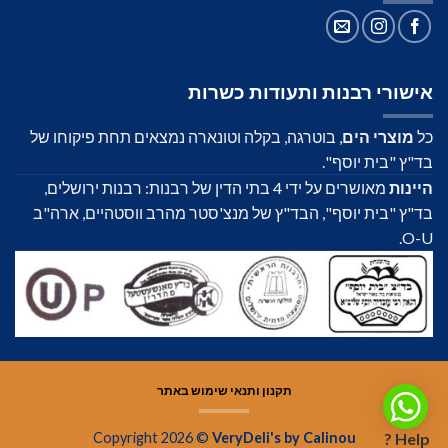
אישורי רבנות ותעודות כשרות
כל
מוצרי הים
, בוטרגה, בקלה וטונארה נמצאים תחת פיקוחו של
בד"ץ "בית יוסף".
היינות
מאושרים על ידי 4 בתי הדין של רבנות: רבנות ירושלים,
בד"ץ "בית יוסף", הבד"ץ של מנצ'סטר מהרב ווסטהיים, ארה"ב
O-U.
תקנון ותנאי שימוש באתר
Copyright 2026 ©
VeryDeli's by Calinou
Help ?