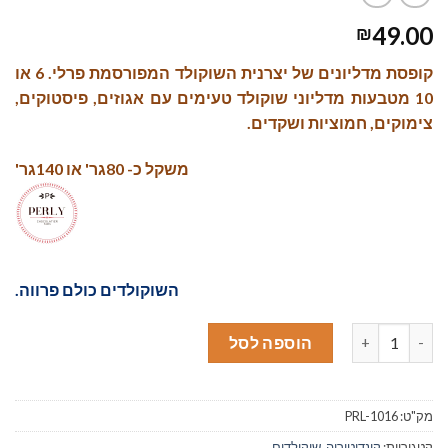
49.00
₪
קופסת מדליונים של יצרנית השוקולד המפורסמת פרלי. 6 או
10 מטבעות מדליוני שוקולד טעימים עם אגוזים, פיסטוקים,
צימוקים, חמוציות ושקדים.
משקל כ- 80גר' או 140גר'
השוקולדים כולם פרווה.
כמות של אורנג'ט - שוקולדים פרלי
הוספה לסל
מק"ט:
PRL-1016
קטגוריות:
קונדיטוריה
,
שוקולדים