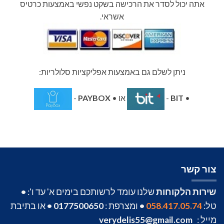
אתה יכול לסדר את הרכישה בשקט נפשי באמצעות כרטיס
אשראי.
ניתן לשלם גם באמצעות אפליקציות סלולריות:
•
BIT
-
או •
PAYBOX
-
צור קשר
שירות הלקוחות
שלנו עומד לרשותכם בימים א' עד ו':
•
טל:
058.417.05.74
•
ומצרפת :
0177500650
•
או בתיבת
מייל :
verydelis55@gmail.com