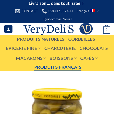
Skip
Livraison ... dans tout Israël !
to
CONTACT
058 417 05 74 <<
Français
content
Qui Sommes-Nous ?
0
PRODUITS NATURELS
CORBEILLES
EPICERIE FINE
CHARCUTERIE
CHOCOLATS
MACARONS
BOISSONS
CAFÉS
PRODUITS FRANÇAIS