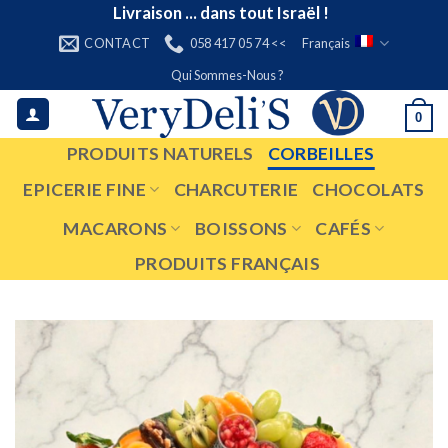
Skip
Livraison ... dans tout Israël !
to
CONTACT
058 417 05 74 <<
Français
content
Qui Sommes-Nous ?
0
PRODUITS NATURELS
CORBEILLES
EPICERIE FINE
CHARCUTERIE
CHOCOLATS
MACARONS
BOISSONS
CAFÉS
PRODUITS FRANÇAIS