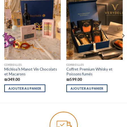
CORBEILLES
CORBEILLES
Michloa’h Manot Vin Chocolats
Coffret Premium Whisky et
et Macarons
Poissons fumés
₪
349.00
₪
599.00
AJOUTER AU PANIER
AJOUTER AU PANIER