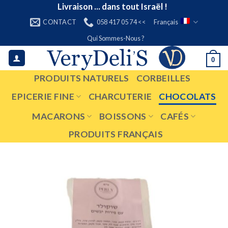
Skip
Livraison ... dans tout Israël !
to
CONTACT
058 417 05 74 <<
Français
content
Qui Sommes-Nous ?
0
PRODUITS NATURELS
CORBEILLES
EPICERIE FINE
CHARCUTERIE
CHOCOLATS
MACARONS
BOISSONS
CAFÉS
PRODUITS FRANÇAIS