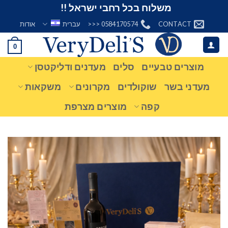
Ski
משלוח בכל רחבי ישראל !!
t
CONTACT
0584170574 <<<
עברית
אודות
conten
0
מוצרים טבעיים
סלים
מעדנים ודליקטסן
מעדני בשר
שוקולדים
מקרונים
משקאות
קפה
מוצרים מצרפת