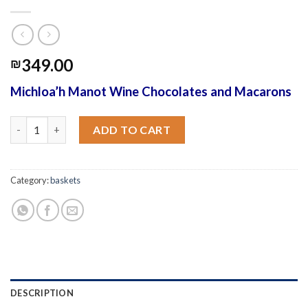
349.00
₪
Michloa’h Manot Wine
Chocolates
and Macarons
Michloa’h Manot Wine Chocolates and Macarons quantity
ADD TO CART
Category:
baskets
DESCRIPTION