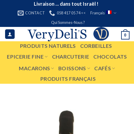
Skip
Livraison ... dans tout Israël !
to
CONTACT
058 417 05 74 <<
Français
content
Qui Sommes-Nous ?
0
PRODUITS NATURELS
CORBEILLES
EPICERIE FINE
CHARCUTERIE
CHOCOLATS
MACARONS
BOISSONS
CAFÉS
PRODUITS FRANÇAIS