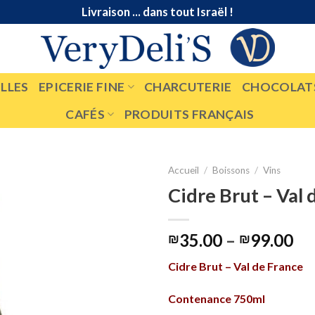
Livraison ... dans tout Israël !
LLES
EPICERIE FINE
CHARCUTERIE
CHOCOLAT
CAFÉS
PRODUITS FRANÇAIS
Accueil
/
Boissons
/
Vins
Cidre Brut – Val 
35.00
–
99.00
₪
₪
Cidre Brut – Val de France
Contenance 750ml