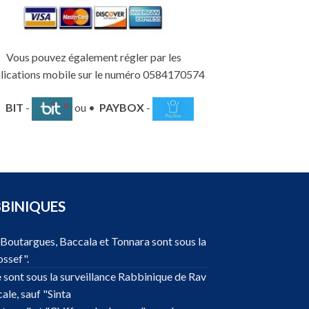
Vous pouvez également régler par les
lications mobile sur le numéro 0584170574
•
BIT
-
ou •
PAYBOX
-
BBINIQUES
, Boutargues, Baccala et Tonnara sont sous la
ossef".
e
sont sous la surveillance Rabbinique de Rav
ale, sauf "Sinta