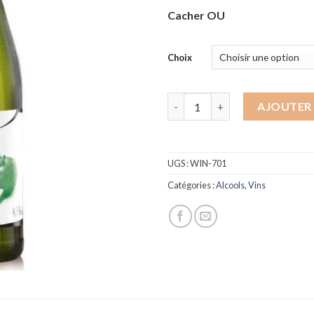
Cacher OU
Choix
quantité de Cidre Brut - Val de
AJOUTER 
UGS :
WIN-701
Catégories :
Alcools
,
Vins