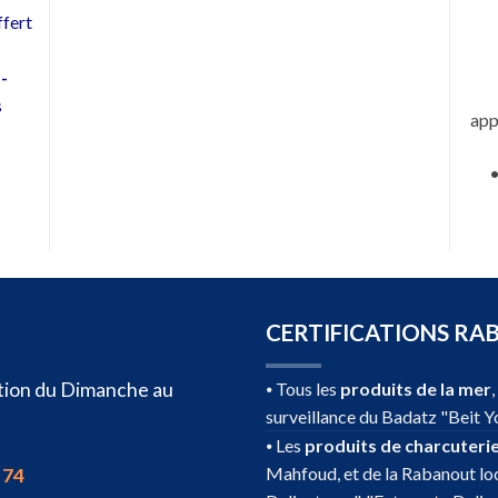
fert
 -
s
app
CERTIFICATIONS RA
sition du Dimanche au
⦁ Tous les
produits de la mer
surveillance du Badatz "Beit Y
⦁ Les
produits de charcuteri
Mahfoud, et de la Rabanout loc
 74