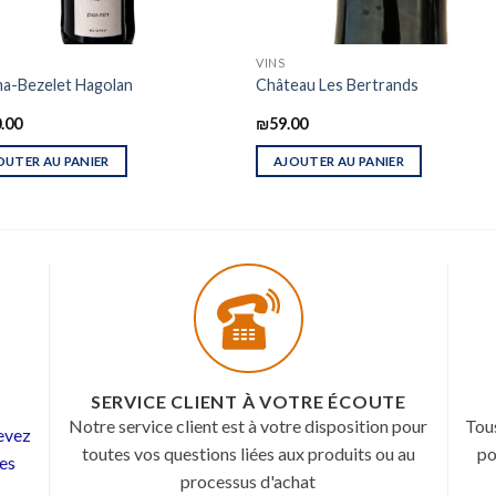
VINS
a-Bezelet Hagolan
Château Les Bertrands
.00
₪
59.00
OUTER AU PANIER
AJOUTER AU PANIER
SERVICE CLIENT À VOTRE ÉCOUTE
Notre service client est à votre disposition pour
Tou
cevez
toutes vos questions liées aux produits ou au
po
les
processus d'achat