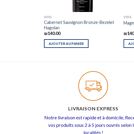
VINS
VINS
Cabernet Sauvignon Bronze-Bezelet
r
Magm
Hagolan
₪
140.00
₪
140
IER
AJOUTER AU PANIER
AJ
LIVRAISON EXPRESS
Notre livraison est rapide et à domicile, Re
vos produits sous 2 à 5 jours ouvrés selon 
localités !