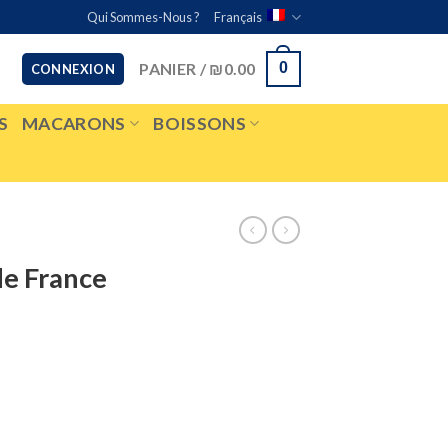
Qui Sommes-Nous ?
Français
PANIER /
₪
0.00
0
CONNEXION
S
MACARONS
BOISSONS
de France