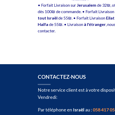
• Forfait Livraison sur
Jerusalem
de 32₪, of
dès 100₪ de commande. • Forfait Livraison
tout Israël
de 55₪. • Forfait Livraison
Eilat
Haïfa
de 55₪. • Livraison
à l'étranger
, nou
contacter.
CONTACTEZ-NOUS
Notre service client est à votre dispo
Vendredi:
Par téléphone en
Israël
au :
058 417 05