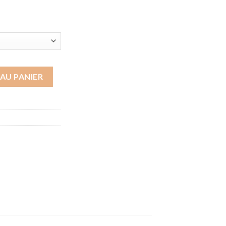
 France
AU PANIER