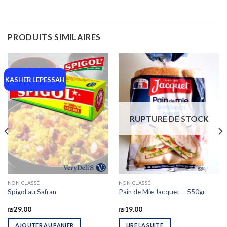
PRODUITS SIMILAIRES
KASHER LEPESSAH
RUPTURE DE STOCK
NON CLASSÉ
NON CLASSÉ
Spigol au Safran
Pain de Mie Jacquet – 550gr
₪
29.00
₪
19.00
AJOUTER AU PANIER
LIRE LA SUITE