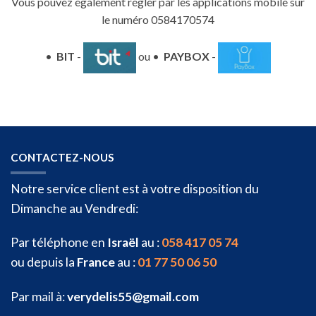
Vous pouvez également régler par les applications mobile sur
le numéro 0584170574
•
BIT
-
ou •
PAYBOX
-
CONTACTEZ-NOUS
Notre service client est à votre disposition du
Dimanche au Vendredi:
Par téléphone en
Israël
au :
058 417 05 74
ou depuis la
France
au :
01 77 50 06 50
Par mail à:
verydelis55@gmail.com