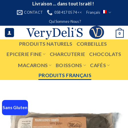
Skip
Livraison ... dans tout Israël !
to
CONTACT
058 417 05 74 <<
Français
content
Qui Sommes-Nous ?
0
PRODUITS NATURELS
CORBEILLES
EPICERIE FINE
CHARCUTERIE
CHOCOLATS
MACARONS
BOISSONS
CAFÉS
PRODUITS FRANÇAIS
Sans Gluten