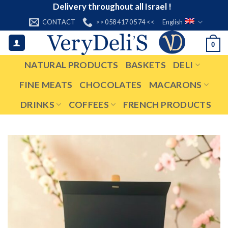
Skip
Delivery throughout all Israel !
to
CONTACT
>> 058 417 05 74 <<
English
content
0
NATURAL PRODUCTS
BASKETS
DELI
FINE MEATS
CHOCOLATES
MACARONS
DRINKS
COFFEES
FRENCH PRODUCTS