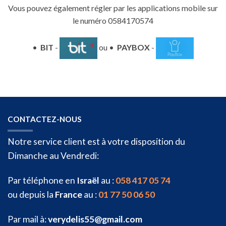
Vous pouvez également régler par les applications mobile sur
le numéro 0584170574
•
BIT
-
ou •
PAYBOX
-
CONTACTEZ-NOUS
Notre service client est à votre disposition du
Dimanche au Vendredi:
Par téléphone en
Israël
au :
058 417 05 74
ou depuis la
France
au :
01 77 50 06 50
Par mail à:
verydelis55@gmail.com