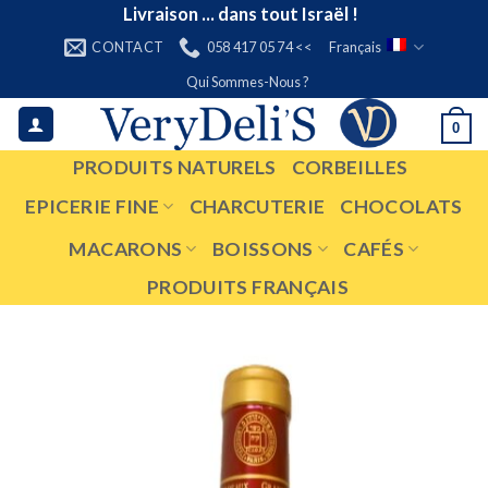
Skip
Livraison ... dans tout Israël !
to
CONTACT
058 417 05 74 <<
Français
content
Qui Sommes-Nous ?
0
PRODUITS NATURELS
CORBEILLES
EPICERIE FINE
CHARCUTERIE
CHOCOLATS
MACARONS
BOISSONS
CAFÉS
PRODUITS FRANÇAIS