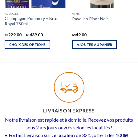
ALCOOLS
VINS
Champagne Pommery – Brut
Pavolino Pinot Noir
Royal 750ml
₪
229.00
–
₪
439.00
₪
49.00
CHOIX DES OPTIONS
AJOUTER AU PANIER
LIVRAISON EXPRESS
Notre livraison est rapide et à domicile, Recevez vos produits
sous 2 à 5 jours ouvrés selon les localités !
• Forfait Livraison sur
Jerusalem
de 32₪, offert dès 100₪