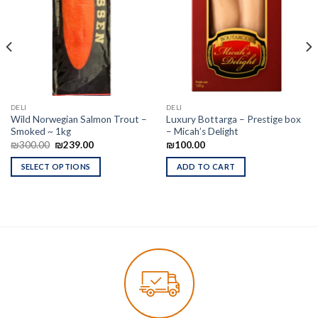
DELI
DELI
Wild Norwegian Salmon Trout –
Luxury Bottarga – Prestige box
Smoked ~ 1kg
– Micah’s Delight
₪
300.00
₪
239.00
₪
100.00
SELECT OPTIONS
ADD TO CART