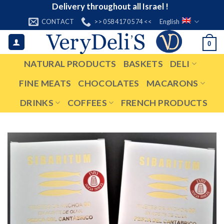
Skip
Delivery throughout all Israel !
to
CONTACT
>> 058 417 05 74 <<
English
content
0
NATURAL PRODUCTS
BASKETS
DELI
FINE MEATS
CHOCOLATES
MACARONS
DRINKS
COFFEES
FRENCH PRODUCTS