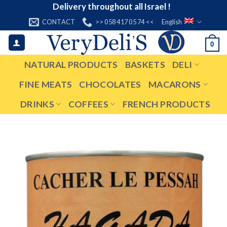
Skip
Delivery throughout all Israel !
to
CONTACT
>> 058 417 05 74 <<
English
content
0
NATURAL PRODUCTS
BASKETS
DELI
FINE MEATS
CHOCOLATES
MACARONS
DRINKS
COFFEES
FRENCH PRODUCTS