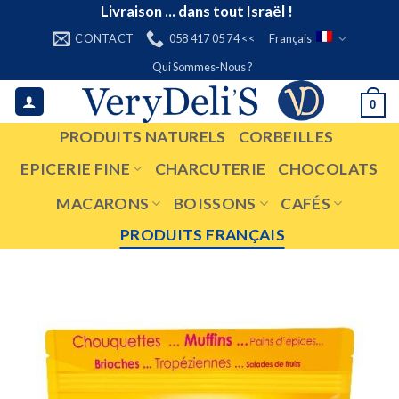
Skip
Livraison ... dans tout Israël !
to
CONTACT
058 417 05 74 <<
Français
content
Qui Sommes-Nous ?
0
PRODUITS NATURELS
CORBEILLES
EPICERIE FINE
CHARCUTERIE
CHOCOLATS
MACARONS
BOISSONS
CAFÉS
PRODUITS FRANÇAIS