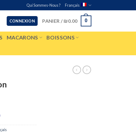
Qui Sommes-Nous ?
Français
PANIER /
₪
0.00
0
CONNEXION
S
MACARONS
BOISSONS
on
s
çais