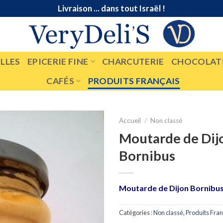
Livraison ... dans tout Israël !
LLES
EPICERIE FINE
CHARCUTERIE
CHOCOLAT
CAFÉS
PRODUITS FRANÇAIS
Accueil
/
Non classé
Moutarde de Dij
Bornibus
Moutarde de Dijon Bornibu
Catégories :
Non classé
,
Produits Fran