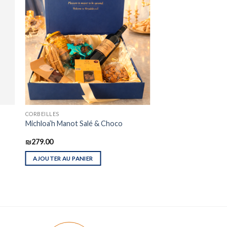
CORBEILLES
Michloa’h Manot Salé & Choco
₪
279.00
AJOUTER AU PANIER