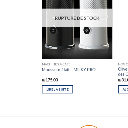
RUPTURE DE STOCK
MACHINES À CAFÉ
NON C
e Domaine des
Olive
Mousseur à lait – MILKY PRO
des O
₪
175.00
₪
31.
IER
LIRE LA SUITE
AJ