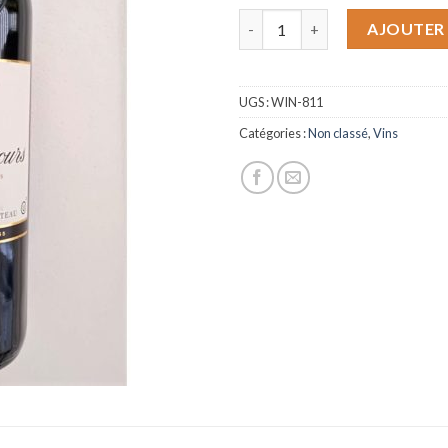
quantité de Chateau Giscours 
AJOUTER 
UGS :
WIN-811
Catégories :
Non classé
,
Vins