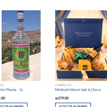
OLS
CORBEILLES
tte Phenix – 1L
Michloa’h Manot Salé & Choco
.00
₪
279.00
OUTER AU PANIER
AJOUTER AU PANIER