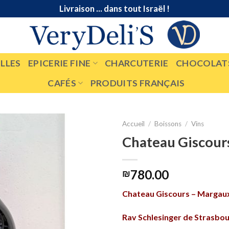
Livraison ... dans tout Israël !
LLES
EPICERIE FINE
CHARCUTERIE
CHOCOLAT
CAFÉS
PRODUITS FRANÇAIS
Accueil
/
Boissons
/
Vins
Chateau Giscour
780.00
₪
Chateau Giscours – Margau
Rav Schlesinger de Strasbo