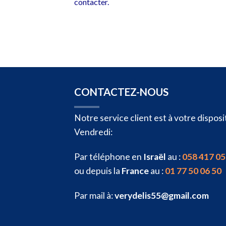
contacter.
CONTACTEZ-NOUS
Notre service client est à votre dispo
Vendredi:
Par téléphone en
Israël
au :
058 417 05
ou depuis la
France
au :
01 77 50 06 50
Par mail à:
verydelis55@gmail.com