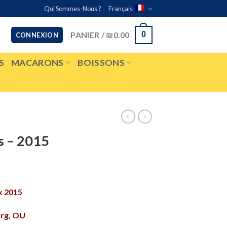
Qui Sommes-Nous ?
Français
PANIER /
₪
0.00
0
CONNEXION
S
MACARONS
BOISSONS
s – 2015
x 2015
urg, OU