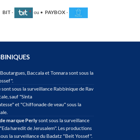
•
BIT
-
ou •
PAYBOX
-
BBINIQUES
, Boutargues, Baccala et Tonnara sont sous la
ossef".
e
sont sous la surveillance Rabbinique de Rav
ale, sauf "Sinta
atesse" et "Chiffonade de veau" sous la
ale.
 de marque Perly
sont sous la surveillance
"Eda haredit de Jerusalem". Les productions
sous la surveillance du Badatz "Beit Yossef".