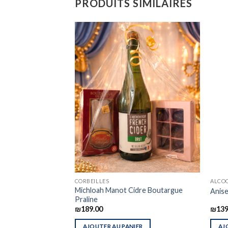
PRODUITS SIMILAIRES
CORBEILLES
ALCO
« Le Domaine des
Michloah Manot Cidre Boutargue
Anise
Praline
₪
189.00
₪
139
IER
AJOUTER AU PANIER
AJ