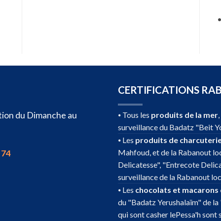
CERTIFICATIONS RA
sition du Dimanche au
⦁ Tous les
produits de la mer
surveillance du Badatz "Beit Y
⦁ Les
produits de charcuteri
Mahfoud, et de la Rabanout loc
 74
Delicatesse", "Entrecote Delic
surveillance de la Rabanout loc
⦁ Les
chocolats et macarons
du "Badatz Yerushalaïm" de la 
qui sont casher lePessa'h sont 