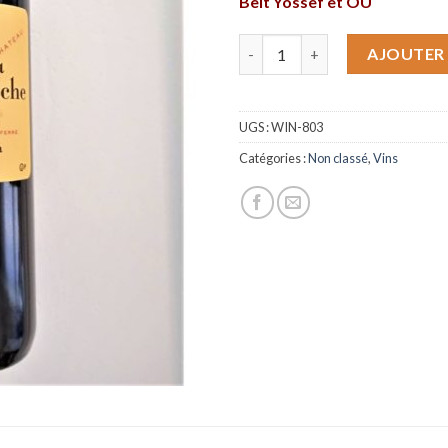
Beit Yossef et OU
quantité de Chateau Moulin R
AJOUTER 
UGS :
WIN-803
Catégories :
Non classé
,
Vins