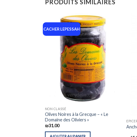
PRODUITS SIMILAIRES
CACHER LEPESSAH
NON CLASSÉ
Menthe
Olives Noires à la Grecque – « Le
Domaine des Oliviers »
EPICE
₪
31.00
Ancho
ONS
AJOUTER AU PANIER