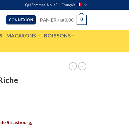
Qui Sommes-Nous ?
Français
PANIER /
₪
0.00
0
CONNEXION
S
MACARONS
BOISSONS
Riche
 de Strasbourg,