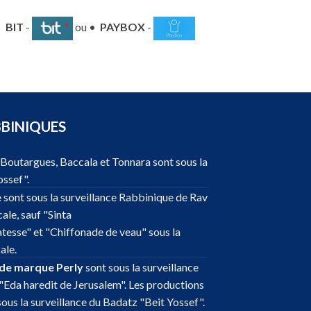
•
BIT
-
ou •
PAYBOX
-
BBINIQUES
, Boutargues, Baccala et Tonnara sont sous la
ossef".
e
sont sous la surveillance Rabbinique de Rav
ale, sauf "Sinta
atesse" et "Chiffonade de veau" sous la
ale.
 de marque Perly
sont sous la surveillance
"Eda haredit de Jerusalem". Les productions
sous la surveillance du Badatz "Beit Yossef".