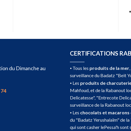
CERTIFICATIONS RA
sition du Dimanche au
⦁ Tous les
produits de la mer
surveillance du Badatz "Beit Y
⦁ Les
produits de charcuteri
Mahfoud, et de la Rabanout loc
 74
Delicatesse", "Entrecote Delic
surveillance de la Rabanout loc
⦁ Les
chocolats et macarons
du "Badatz Yerushalaïm" de la 
qui sont casher lePessa'h sont 