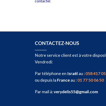
contacter.
CONTACTEZ-NOUS
Notre service client est à votre dispo
Vendredi:
Par téléphone en
Israël
au :
058 417 05
ou depuis la
France
au :
01 77 50 06 50
Par mail à:
verydelis55@gmail.com