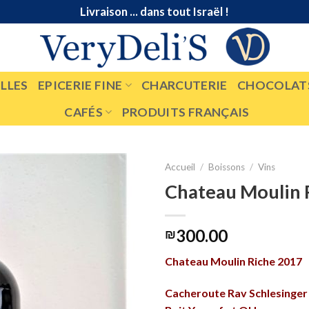
Livraison ... dans tout Israël !
LLES
EPICERIE FINE
CHARCUTERIE
CHOCOLAT
CAFÉS
PRODUITS FRANÇAIS
Accueil
/
Boissons
/
Vins
Chateau Moulin 
300.00
₪
Chateau Moulin Riche 2017
Cacheroute Rav Schlesinger