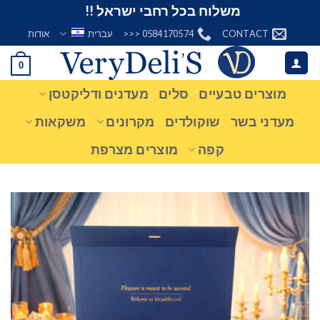
Ski
משלוח בכל רחבי ישראל !!
t
CONTACT
0584170574 <<<
עברית
אודות
conten
0
מוצרים טבעיים
סלים
מעדנים ודליקטסן
מעדני בשר
שוקולדים
מקרונים
משקאות
קפה
מוצרים מצרפת