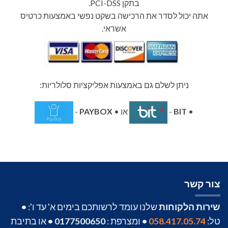
בתקן PCI-DSS.
אתה יכול לסדר את הרכישה בשקט נפשי באמצעות כרטיס
אשראי.
ניתן לשלם גם באמצעות אפליקציות סלולריות:
•
BIT
-
או •
PAYBOX
-
צור קשר
שירות הלקוחות
שלנו עומד לרשותכם בימים א' עד ו':
•
טל:
058.417.05.74
•
ומצרפת :
0177500650
•
או בתיבת