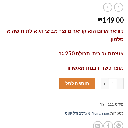
149.00
₪
קוויאר אדום הוא קוויאר מיוצר מביצי דג אילתית שהוא
סלמון.
צנצנות זכוכית. תכולה 250 גר
מוצר כשר: רבנות מאשדוד
כמות של קוויאר אדום מסלמון – 250גר'
הוספה לסל
מק"ט:
NST-111
קטגוריות:
Non classé
,
מעדנים ודליקטסן