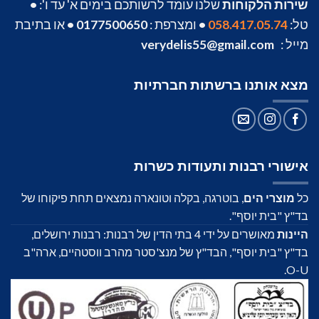
שירות הלקוחות
שלנו עומד לרשותכם בימים א' עד ו':
•
טל:
058.417.05.74
•
ומצרפת :
0177500650
•
או בתיבת
מייל :
verydelis55@gmail.com
מצא אותנו ברשתות חברתיות
אישורי רבנות ותעודות כשרות
כל
מוצרי הים
, בוטרגה, בקלה וטונארה נמצאים תחת פיקוחו של
בד"ץ "בית יוסף".
היינות
מאושרים על ידי 4 בתי הדין של רבנות: רבנות ירושלים,
בד"ץ "בית יוסף", הבד"ץ של מנצ'סטר מהרב ווסטהיים, ארה"ב
O-U.