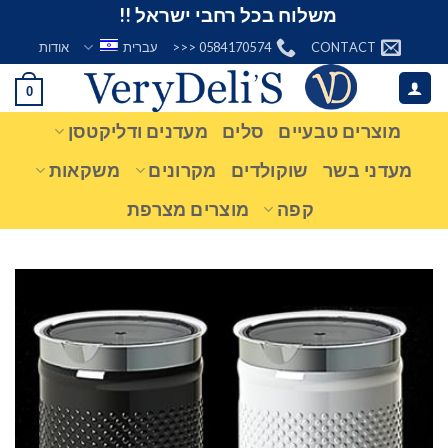
Ski
משלוח בכל רחבי ישראל !!
t
CONTACT
0584170574 <<<
עברית
אודות
conten
0
מוצרים טבעיים
סלים
מעדנים ודליקטסן
מעדני בשר
שוקולדים
מקרונים
משקאות
קפה
מוצרים מצרפת