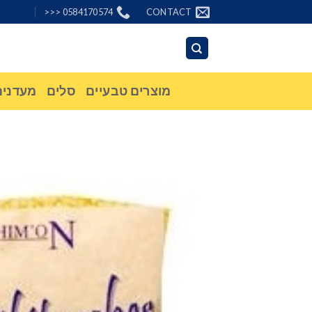
Ski
0584170574 <<<
CONTACT
t
conten
מוצרים טבעיים
סלים
מעדנים