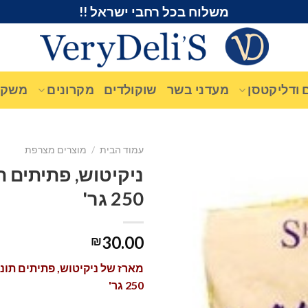
משלוח בכל רחבי ישראל !!
 ודליקטסן
מעדני בשר
שוקולדים
מקרונים
משקא
עמוד הבית
/
מוצרים מצרפת
ניקיטוש, פתיתים ת
250 גר'
30.00
₪
מארז של ניקיטוש, פתיתים תונ
250 גר'