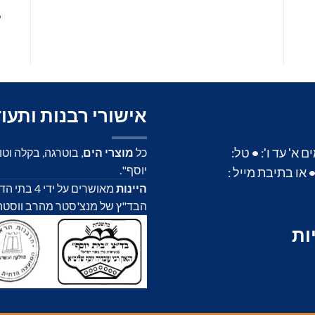
•
אישורי רבנות ותעו
א' עד ו':
•
טל:
כל
מוצרי הים
, בוטרגה, בקלה וט
יוסף".
או בתיבת מייל :
היינות
מאושרים על
הבד"ץ של מנצ'סטר מהרב ווסטהיים,
ות