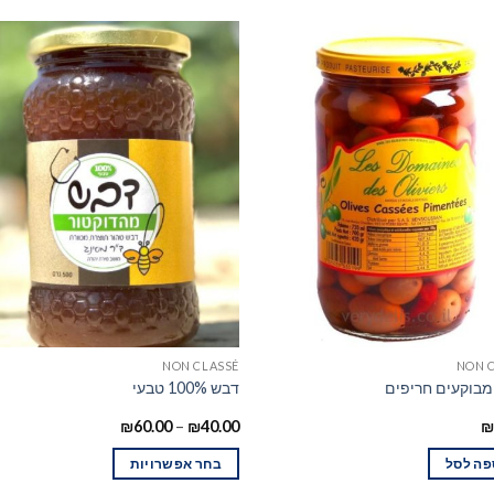
NON CLASSÉ
NON 
מבוקעים חריפים
דבש 100% טבעי
₪
60.00
–
₪
40.00
₪
פה לסל
בחר אפשרויות