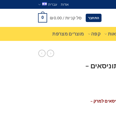
אודות
עברית
סל קניות /
0.00
₪
0
התחבר
ות
קפה
מוצרים מצרפת
וניסאים –
יסאים למרק –