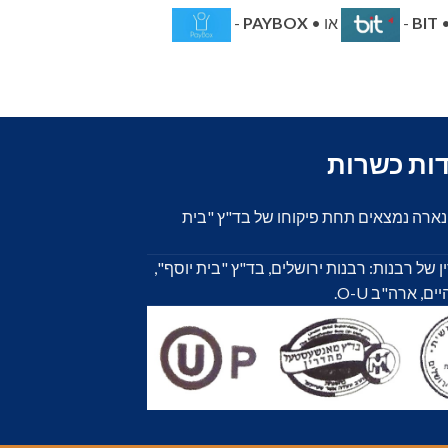
BIT
-
או •
PAYBOX
-
דות כשרות
ונארה נמצאים תחת פיקוחו של בד"ץ "בית
 ידי 4 בתי הדין של רבנות: רבנות ירושלים, בד"ץ "בית יוסף",
 ארה"ב O-U.