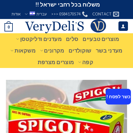
Ski
משלוח בכל רחבי ישראל !!
t
CONTACT
0584170574 <<<
עברית
אודות
conten
0
מוצרים טבעיים
סלים
מעדנים ודליקטסן
מעדני בשר
שוקולדים
מקרונים
משקאות
קפה
מוצרים מצרפת
כשר לפסח !