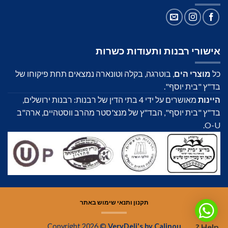
אישורי רבנות ותעודות כשרות
כל
מוצרי הים
, בוטרגה, בקלה וטונארה נמצאים תחת פיקוחו של
בד"ץ "בית יוסף".
היינות
מאושרים על ידי 4 בתי הדין של רבנות: רבנות ירושלים,
בד"ץ "בית יוסף", הבד"ץ של מנצ'סטר מהרב ווסטהיים, ארה"ב
O-U.
תקנון ותנאי שימוש באתר
Help ?
Copyright 2026 ©
VeryDeli's by Calinou