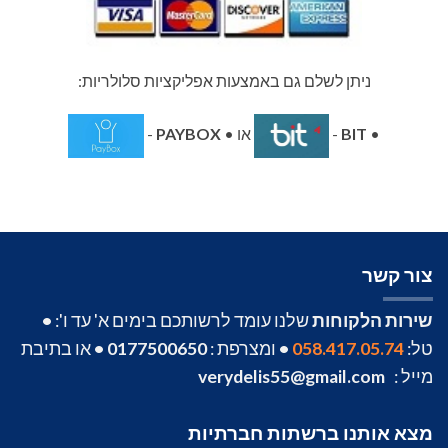
ניתן לשלם גם באמצעות אפליקציות סלולריות:
•
BIT
-
או •
PAYBOX
-
צור קשר
שירות הלקוחות
שלנו עומד לרשותכם בימים א' עד ו':
•
טל:
058.417.05.74
•
ומצרפת :
0177500650
•
או בתיבת
מייל :
verydelis55@gmail.com
מצא אותנו ברשתות חברתיות