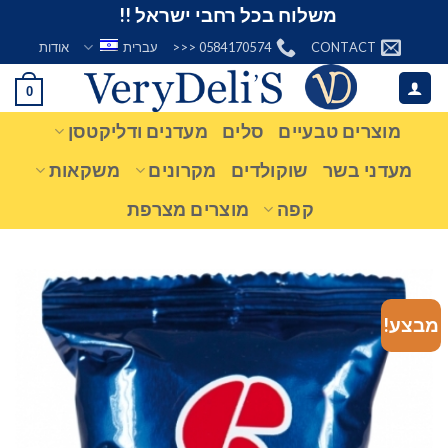
Ski
משלוח בכל רחבי ישראל !!
t
CONTACT
0584170574 <<<
עברית
אודות
conten
0
מוצרים טבעיים
סלים
מעדנים ודליקטסן
מעדני בשר
שוקולדים
מקרונים
משקאות
קפה
מוצרים מצרפת
מבצע!