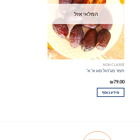
המלאי אזל
NON CLASSÉ
NON CLASSÉ
תמר מג'הול סוג א' א'
מי פריחת התפוז
₪
32.00
₪
79.00
מידע נוסף
הוספה לסל