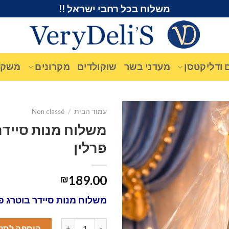
משלוח בכל רחבי ישראל !!
 ודליקטסן
מעדני בשר
שוקולדים
מקרונים
משקא
עמוד הבית
/
Non classé
משלוח מנות סיידר
פרלין
189.00
₪
משלוח מנות סיידר בוטרג פר
כמות של משלוח מנות סיידר בוטרג 
הוספה לסל