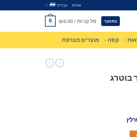
אודות
עברית
סל קניות /
0.00
₪
0
התחבר
ות
קפה
מוצרים מצרפת
 בוטרג
לין
פרלין