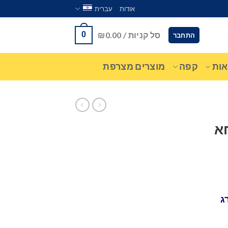
אודות
עברית
סל קניות /
0.00
₪
0
התחבר
ות
קפה
מוצרים מצרפת
א
ג