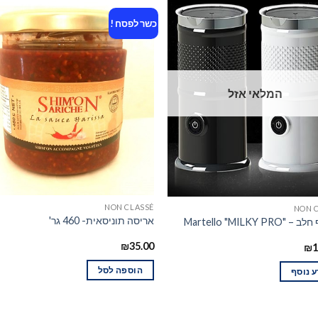
כשר לפסח !
המלאי אזל
NON CLASSÉ
NON 
אריסה תוניסאית- 460 גר'
Martello "MILKY PR
₪
35.00
₪
1
הוספה לסל
 נוסף