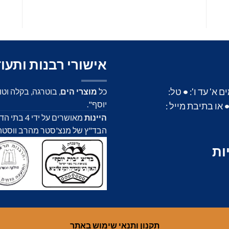
אישורי רבנות ותעו
א' עד ו':
•
טל:
כל
מוצרי הים
, בוטרגה, בקלה וט
יוסף".
או בתיבת מייל :
היינות
מאושרים על
הבד"ץ של מנצ'סטר מהרב ווסטהיים,
ות
תקנון ותנאי שימוש באתר