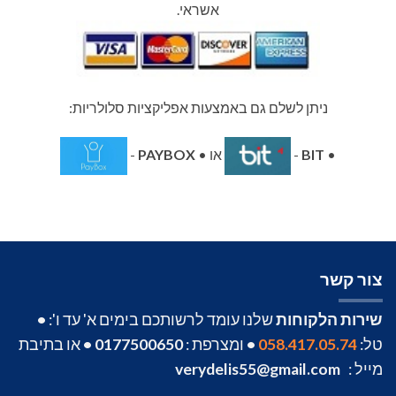
אשראי.
ניתן לשלם גם באמצעות אפליקציות סלולריות:
•
BIT
-
או •
PAYBOX
-
צור קשר
שירות הלקוחות
שלנו עומד לרשותכם בימים א' עד ו':
•
טל:
058.417.05.74
•
ומצרפת :
0177500650
•
או בתיבת
מייל :
verydelis55@gmail.com