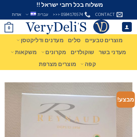
Ski
משלוח בכל רחבי ישראל !!
t
CONTACT
0584170574 <<<
עברית
אודות
conten
0
מוצרים טבעיים
סלים
מעדנים ודליקטסן
מעדני בשר
שוקולדים
מקרונים
משקאות
קפה
מוצרים מצרפת
מבצע!