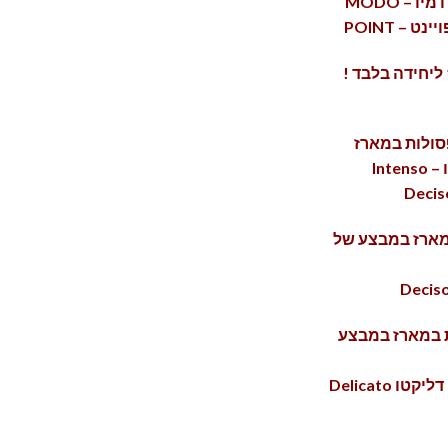
לוואצה LAVAZZA <br/> • מודו מיו – MODO
ליחידה בלבד !
• ולוטטו – Vellutato • אינטנסו – Intenso
לות במארז במבצע
• אינטנסו Intenso Gran Bar • דליקטו Delicato