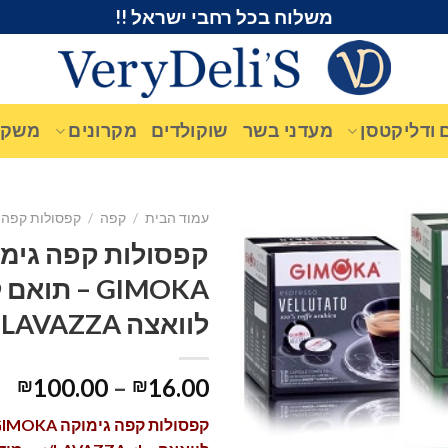
משלוח בכל רחבי ישראל !!
 ודליקטסן
מעדני בשר
שוקולדים
מקרונים
משקא
עמוד הבית
/
קפה
/
קפסולות קפה
קפסולות קפה גימ
GIMOKA – תו
לוואצה LAVAZZA
100.00
–
16.00
₪
₪