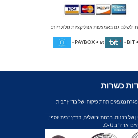
תן לשלם גם באמצעות אפליקציות סלולריות:
BIT
-
או •
PAYBOX
-
דות כשרות
ונארה נמצאים תחת פיקוחו של בד"ץ "בית
 ידי 4 בתי הדין של רבנות: רבנות ירושלים, בד"ץ "בית יוסף",
 ארה"ב O-U.