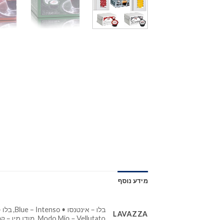
מידע נוסף
LAVAZZA
Modo Mio – Vellutato, מודו מיו – קרמוסו • Modo Mio Cremoso, פויינט – אינטנסו • Point – Intenso, פויינט – דליקטו • Point – Delicato