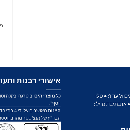
ני
•
אישורי רבנות ותעו
א' עד ו':
•
טל:
כל
מוצרי הים
, בוטרגה, בקלה וט
יוסף".
או בתיבת מייל :
היינות
מאושרים על
הבד"ץ של מנצ'סטר מהרב ווסטהיים,
ות