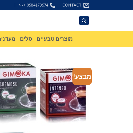
Ski
0584170574 <<<
CONTACT
t
conten
מוצרים טבעיים
סלים
מעדנים
מבצע!