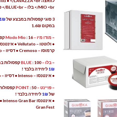
MIO <br/> בלו – BLUE<br/> פויינט – POINT
3 סוגי קפסולות במבצע של
1₪
במקום 1.6₪
–
מודו מיו – Modo Mio
: 16 קפסולות במארז
קרמוסו – Cremoso • דסיזו – Deciso
–
בלו – BLUE
: 100 קפסולות במארז במבצע של
1₪
ליחידה בלבד !
• אינטנסו – Intenso • דסיזו – Deciso
–
פויינט – POINT
: 50 קפסו
של
1₪
ליחידה בלבד !
Gran Fest