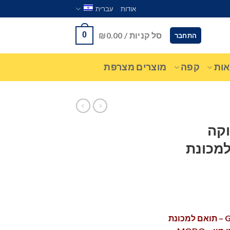
אודות
עברית
סל קניות /
0.00
₪
0
התחבר
ות
קפה
מוצרים מצרפת
וקה
אם למכונת
קפסולות קפה גימוקה GIMOKA – תואם למכונת