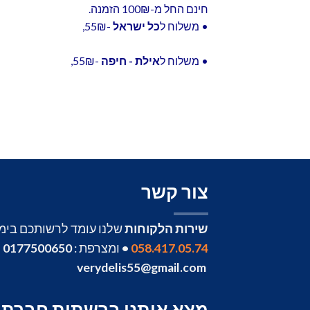
חינם החל מ-100₪ הזמנה.
• משלוח ל
כל ישראל
-55₪,
• משלוח ל
אילת - חיפה
-55₪,
צור קשר
שירות הלקוחות
שלנו עומד לרשותכם בימים 
058.417.05.74
•
ומצרפת :
0177500650
•
verydelis55@gmail.com
מצא אותנו ברשתות חברתי