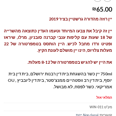
65.00
₪
יין רוזה מהדורה גרשטיין בציר 2019
יין זה קיבל את צבעו המיוחד וטעמו העדין כתוצאה מהשרייה
של 18 שעות עם קליפות ענבי קברנה סובניון, מרלו, שיראז
ופטיט ורדו מחבל לכיש. היין הותסס בטמפרטורה של 22
מעלות צלזיוס, הינו יין מושלם לעונת הקיץ.
את היין יש להגיש בטמפרטורה של 8-12 מעלות.
750ml יין כשר בהשגחת בית דין רבנות ירושלם, בית דין בית
יוסף, בית דין רב ווסטהיים ממנצ'סטר, בית דין ליובביץ , OU
אמריקאי. כשר לפסח, לא מבושל.
המלאי אזל
מק"ט:
WIN-011
קטגוריות:
Non classé
,
יינות