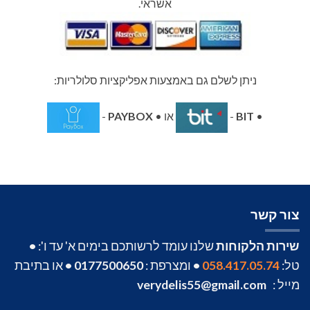
אשראי.
ניתן לשלם גם באמצעות אפליקציות סלולריות:
•
BIT
-
או •
PAYBOX
-
צור קשר
שירות הלקוחות
שלנו עומד לרשותכם בימים א' עד ו':
•
טל:
058.417.05.74
•
ומצרפת :
0177500650
•
או בתיבת
מייל :
verydelis55@gmail.com