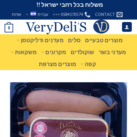
Ski
משלוח בכל רחבי ישראל !!
t
CONTACT
0584170574 <<<
עברית
אודות
conten
0
מוצרים טבעיים
סלים
מעדנים ודליקטסן
מעדני בשר
שוקולדים
מקרונים
משקאות
קפה
מוצרים מצרפת