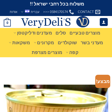
Ski
משלוח בכל רחבי ישראל !!
t
CONTACT
0584170574 <<<
עברית
אודות
conten
0
מוצרים טבעיים
סלים
מעדנים ודליקטסן
מעדני בשר
שוקולדים
מקרונים
משקאות
קפה
מוצרים מצרפת
מבצע!